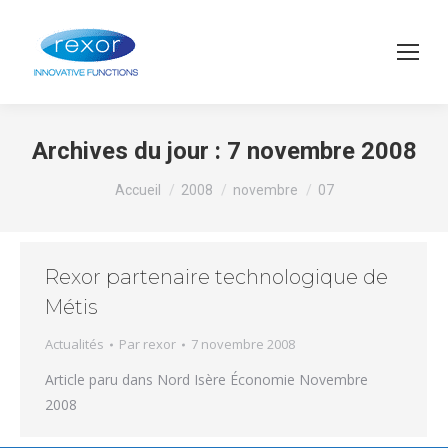
Archives du jour :
7 novembre 2008
Vous êtes ici :
Accueil
2008
novembre
07
Rexor partenaire technologique de
Métis
Actualités
Par
rexor
7 novembre 2008
Article paru dans Nord Isère Économie Novembre
2008